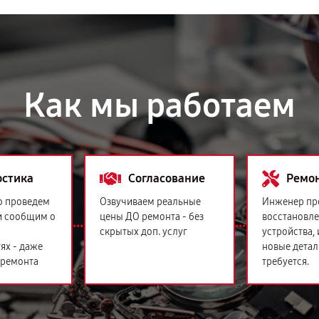
Как мы работаем
остика
Согласование
Ремо
о проведем
Озвучиваем реальные
Инженер пр
и сообщим о
цены ДО ремонта - без
восстановл
скрытых доп. услуг
устройства,
ях - даже
новые детал
 ремонта
требуется.