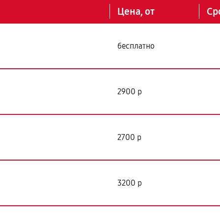
Цена, от
Ср
бесплатно
2900 р
2700 р
3200 р