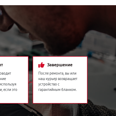
нт
Завершение
оводит
После ремонта, вы или
ение
наш курьер возвращает
 используя
устройство с
и, если это
гарантийным бланком.