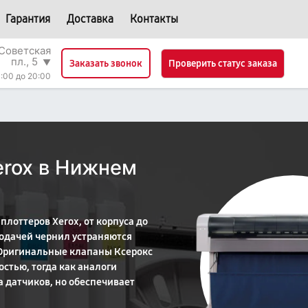
Гарантия
Доставка
Контакты
Советская
пл., 5
▼
Проверить статус заказа
Заказать звонок
:00 до 20:00
erox в Нижнем
плоттеров Xerox, от корпуса до
одачей чернил устраняются
 Оригинальные клапаны Ксерокс
стью, тогда как аналоги
а датчиков, но обеспечивает